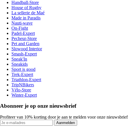
Handball-Store
House of Rugby
La sellerie de Maé
Made in Paradis
Nauti-wave
On-Fight
Padel-Expert
Pecheur-Store
Pet and Garden
Slowood Interior
Smash-Expert
Sneak'In
Sneakids
Sport is good
Trek-Expert
Triathlon-Expert
TripNBikers
Vélo-Store
Winter-Expert
Abonneer je op onze nieuwsbrief
Profiteer van 10% korting door je aan te melden voor onze nieuwsbrief
Aanmelden