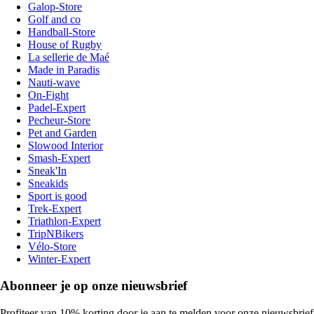
Galop-Store
Golf and co
Handball-Store
House of Rugby
La sellerie de Maé
Made in Paradis
Nauti-wave
On-Fight
Padel-Expert
Pecheur-Store
Pet and Garden
Slowood Interior
Smash-Expert
Sneak'In
Sneakids
Sport is good
Trek-Expert
Triathlon-Expert
TripNBikers
Vélo-Store
Winter-Expert
Abonneer je op onze nieuwsbrief
Profiteer van 10% korting door je aan te melden voor onze nieuwsbrief