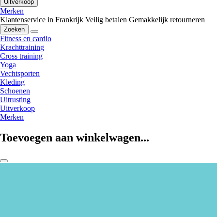
Uitverkoop
Merken
Klantenservice in Frankrijk
Veilig betalen
Gemakkelijk retourneren
Zoeken
Fitness en cardio
Krachttraining
Cross training
Yoga
Vechtsporten
Kleding
Schoenen
Uitrusting
Uitverkoop
Merken
Toevoegen aan winkelwagen...