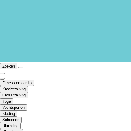
Zoeken
Fitness en cardio
Krachttraining
Cross training
Yoga
Vechtsporten
Kleding
Schoenen
Uitrusting