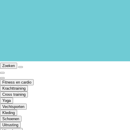
Zoeken
Fitness en cardio
Krachttraining
Cross training
Yoga
Vechtsporten
Kleding
Schoenen
Uitrusting