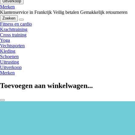
Uitverkoop
Merken
Klantenservice in Frankrijk
Veilig betalen
Gemakkelijk retourneren
Zoeken
Fitness en cardio
Krachttraining
Cross training
Yoga
Vechtsporten
Kleding
Schoenen
Uitrusting
Uitverkoop
Merken
Toevoegen aan winkelwagen...