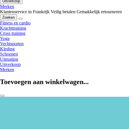
Uitverkoop
Merken
Klantenservice in Frankrijk
Veilig betalen
Gemakkelijk retourneren
Zoeken
Fitness en cardio
Krachttraining
Cross training
Yoga
Vechtsporten
Kleding
Schoenen
Uitrusting
Uitverkoop
Merken
Toevoegen aan winkelwagen...