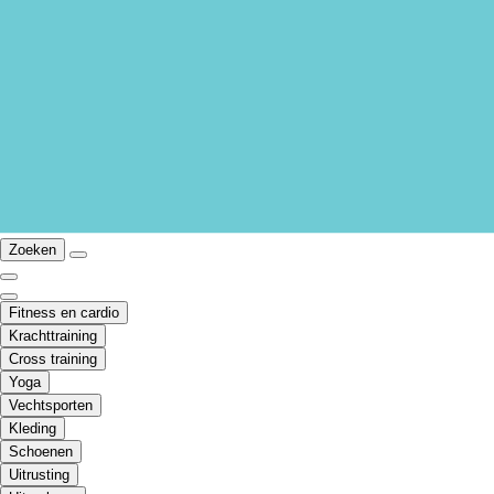
Zoeken
Fitness en cardio
Krachttraining
Cross training
Yoga
Vechtsporten
Kleding
Schoenen
Uitrusting