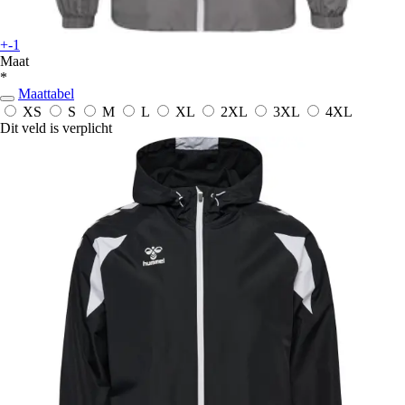
+-1
Maat
*
Maattabel
XS
S
M
L
XL
2XL
3XL
4XL
Dit veld is verplicht