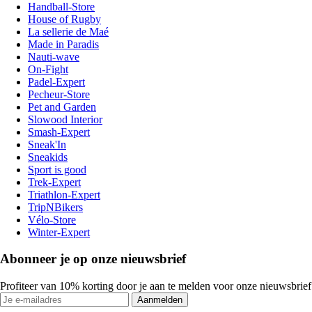
Handball-Store
House of Rugby
La sellerie de Maé
Made in Paradis
Nauti-wave
On-Fight
Padel-Expert
Pecheur-Store
Pet and Garden
Slowood Interior
Smash-Expert
Sneak'In
Sneakids
Sport is good
Trek-Expert
Triathlon-Expert
TripNBikers
Vélo-Store
Winter-Expert
Abonneer je op onze nieuwsbrief
Profiteer van 10% korting door je aan te melden voor onze nieuwsbrief
Aanmelden