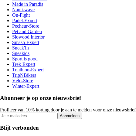
Made in Paradis
Nauti-wave
On-Fight
Padel-Expert
Pecheur-Store
Pet and Garden
Slowood Interior
Smash-Expert
Sneak'In
Sneakids
Sport is good
Trek-Expert
Triathlon-Expert
TripNBikers
Vélo-Store
Winter-Expert
Abonneer je op onze nieuwsbrief
Profiteer van 10% korting door je aan te melden voor onze nieuwsbrief
Aanmelden
Blijf verbonden