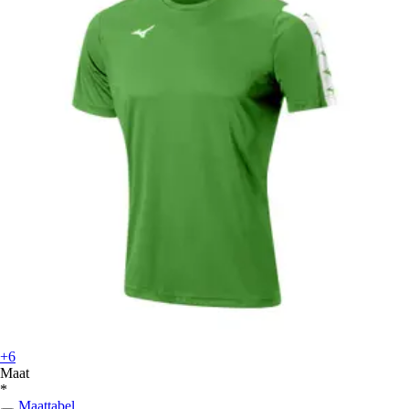
+6
Maat
*
Maattabel