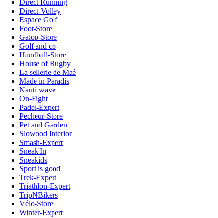
Direct Running
Direct-Volley
Espace Golf
Foot-Store
Galop-Store
Golf and co
Handball-Store
House of Rugby
La sellerie de Maé
Made in Paradis
Nauti-wave
On-Fight
Padel-Expert
Pecheur-Store
Pet and Garden
Slowood Interior
Smash-Expert
Sneak'In
Sneakids
Sport is good
Trek-Expert
Triathlon-Expert
TripNBikers
Vélo-Store
Winter-Expert