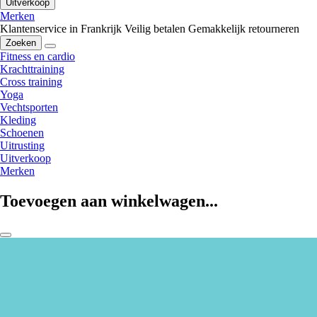
Uitverkoop
Merken
Klantenservice in Frankrijk
Veilig betalen
Gemakkelijk retourneren
Zoeken
Fitness en cardio
Krachttraining
Cross training
Yoga
Vechtsporten
Kleding
Schoenen
Uitrusting
Uitverkoop
Merken
Toevoegen aan winkelwagen...