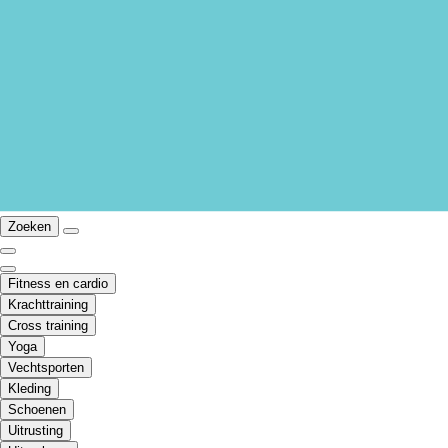
Zoeken
Fitness en cardio
Krachttraining
Cross training
Yoga
Vechtsporten
Kleding
Schoenen
Uitrusting