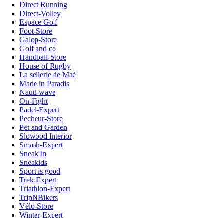
Direct Running
Direct-Volley
Espace Golf
Foot-Store
Galop-Store
Golf and co
Handball-Store
House of Rugby
La sellerie de Maé
Made in Paradis
Nauti-wave
On-Fight
Padel-Expert
Pecheur-Store
Pet and Garden
Slowood Interior
Smash-Expert
Sneak'In
Sneakids
Sport is good
Trek-Expert
Triathlon-Expert
TripNBikers
Vélo-Store
Winter-Expert