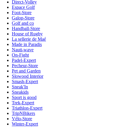
Direct-Volley
Espace Golf
Foot-Store
Galop-Store
Golf and co
Handball-Store
House of Rugby
La sellerie de Maé
Made in Paradis
Nauti-wave
On-Fight
Padel-Expert
Pecheur-Store
Pet and Garden
Slowood Interior
Smash-Expert
Sneak'In
Sneakids
Sport is good
Trek-Expert
Triathlon-Expert
TripNBikers
Vélo-Store
Winter-Expert