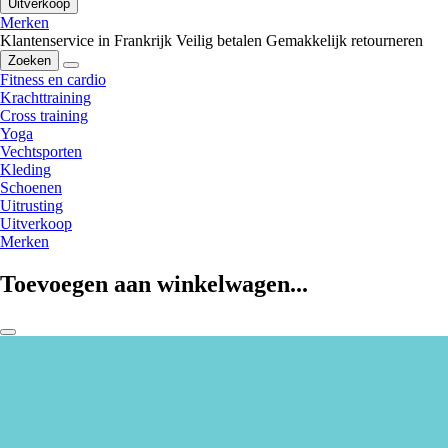
Uitverkoop
Merken
Klantenservice in Frankrijk
Veilig betalen
Gemakkelijk retourneren
Zoeken
Fitness en cardio
Krachttraining
Cross training
Yoga
Vechtsporten
Kleding
Schoenen
Uitrusting
Uitverkoop
Merken
Toevoegen aan winkelwagen...