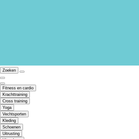
Zoeken
Fitness en cardio
Krachttraining
Cross training
Yoga
Vechtsporten
Kleding
Schoenen
Uitrusting