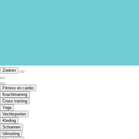
Zoeken
Fitness en cardio
Krachttraining
Cross training
Yoga
Vechtsporten
Kleding
Schoenen
Uitrusting