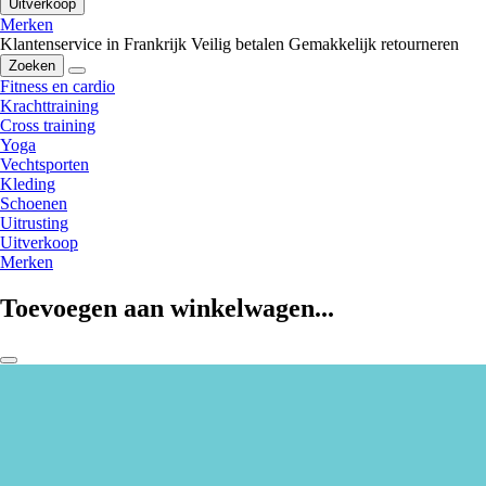
Uitverkoop
Merken
Klantenservice in Frankrijk
Veilig betalen
Gemakkelijk retourneren
Zoeken
Fitness en cardio
Krachttraining
Cross training
Yoga
Vechtsporten
Kleding
Schoenen
Uitrusting
Uitverkoop
Merken
Toevoegen aan winkelwagen...