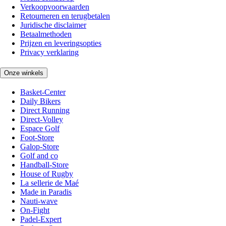
Verkoopvoorwaarden
Retourneren en terugbetalen
Juridische disclaimer
Betaalmethoden
Prijzen en leveringsopties
Privacy verklaring
Onze winkels
Basket-Center
Daily Bikers
Direct Running
Direct-Volley
Espace Golf
Foot-Store
Galop-Store
Golf and co
Handball-Store
House of Rugby
La sellerie de Maé
Made in Paradis
Nauti-wave
On-Fight
Padel-Expert