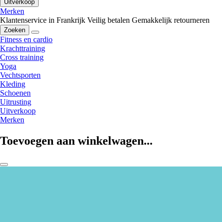
Uitverkoop
Merken
Klantenservice in Frankrijk
Veilig betalen
Gemakkelijk retourneren
Zoeken
Fitness en cardio
Krachttraining
Cross training
Yoga
Vechtsporten
Kleding
Schoenen
Uitrusting
Uitverkoop
Merken
Toevoegen aan winkelwagen...