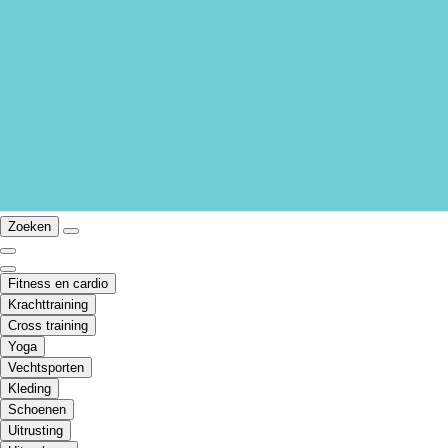
Zoeken
Fitness en cardio
Krachttraining
Cross training
Yoga
Vechtsporten
Kleding
Schoenen
Uitrusting