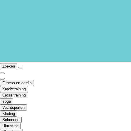
Zoeken
Fitness en cardio
Krachttraining
Cross training
Yoga
Vechtsporten
Kleding
Schoenen
Uitrusting