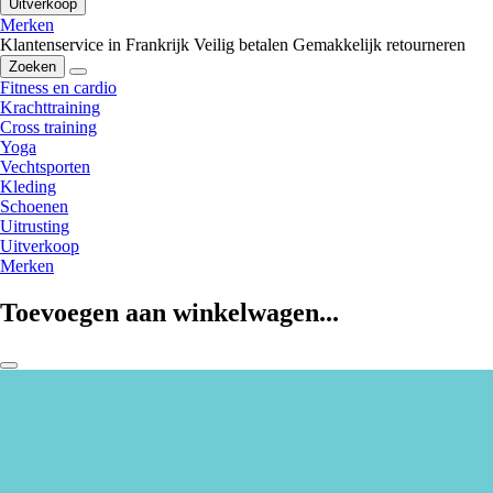
Uitverkoop
Merken
Klantenservice in Frankrijk
Veilig betalen
Gemakkelijk retourneren
Zoeken
Fitness en cardio
Krachttraining
Cross training
Yoga
Vechtsporten
Kleding
Schoenen
Uitrusting
Uitverkoop
Merken
Toevoegen aan winkelwagen...