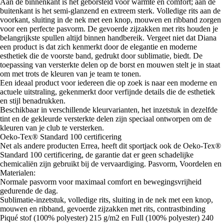
Aan de binnenkant is het geborsteld voor warmte en comfort; aan de
buitenkant is het semi-glanzend en extreem sterk. Volledige rits aan de
voorkant, sluiting in de nek met een knop, mouwen en ribband zorgen
voor een perfecte pasvorm. De gevoerde zijzakken met rits houden je
belangrijkste spullen altijd binnen handbereik. Vergeet niet dat Diana
een product is dat zich kenmerkt door de elegantie en moderne
esthetiek die de voorste band, gedrukt door sublimatie, biedt. De
toepassing van versterkte delen op de borst en mouwen stelt je in staat
om met trots de kleuren van je team te tonen.
Een ideaal product voor iedereen die op zoek is naar een moderne en
actuele uitstraling, gekenmerkt door verfijnde details die de esthetiek
en stijl benadrukken.
Beschikbaar in verschillende kleurvarianten, het inzetstuk in dezelfde
tint en de gekleurde versterkte delen zijn speciaal ontworpen om de
kleuren van je club te versterken.
Oeko-Tex® Standard 100 certificering
Net als andere producten Errea, heeft dit sportjack ook de Oeko-Tex®
Standard 100 certificering, de garantie dat er geen schadelijke
chemicaliën zijn gebruikt bij de vervaardiging. Pasvorm, Voordelen en
Materialen:
Normale pasvorm voor maximaal comfort en bewegingsvrijheid
gedurende de dag.
Sublimatie-inzetstuk, volledige rits, sluiting in de nek met een knop,
mouwen en ribband, gevoerde zijzakken met rits, contrastbinding
Piqué stof (100% polyester) 215 g/m2 en Full (100% polyester) 240