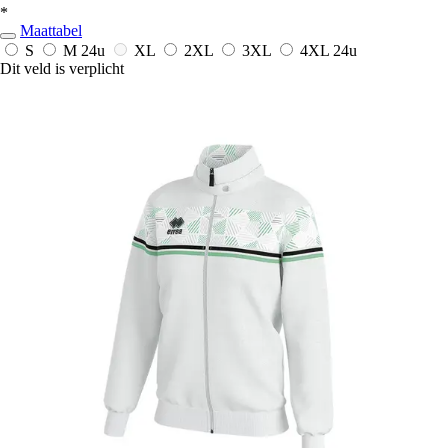
*
Maattabel
S
M
24u
XL
2XL
3XL
4XL
24u
Dit veld is verplicht