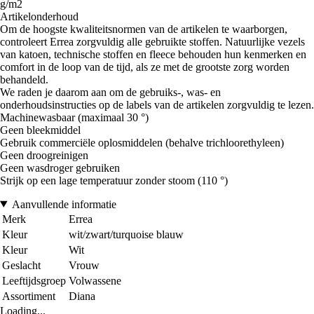
g/m2
Artikelonderhoud
Om de hoogste kwaliteitsnormen van de artikelen te waarborgen,
controleert Errea zorgvuldig alle gebruikte stoffen. Natuurlijke vezels
van katoen, technische stoffen en fleece behouden hun kenmerken en
comfort in de loop van de tijd, als ze met de grootste zorg worden
behandeld.
We raden je daarom aan om de gebruiks-, was- en
onderhoudsinstructies op de labels van de artikelen zorgvuldig te lezen.
Machinewasbaar (maximaal 30 °)
Geen bleekmiddel
Gebruik commerciële oplosmiddelen (behalve trichloorethyleen)
Geen droogreinigen
Geen wasdroger gebruiken
Strijk op een lage temperatuur zonder stoom (110 °)
Aanvullende informatie
Merk
Errea
Kleur
wit/zwart/turquoise blauw
Kleur
Wit
Geslacht
Vrouw
Leeftijdsgroep
Volwassene
Assortiment
Diana
Loading...