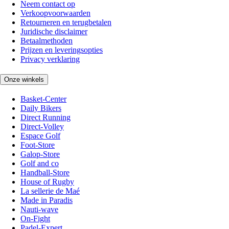
Neem contact op
Verkoopvoorwaarden
Retourneren en terugbetalen
Juridische disclaimer
Betaalmethoden
Prijzen en leveringsopties
Privacy verklaring
Onze winkels
Basket-Center
Daily Bikers
Direct Running
Direct-Volley
Espace Golf
Foot-Store
Galop-Store
Golf and co
Handball-Store
House of Rugby
La sellerie de Maé
Made in Paradis
Nauti-wave
On-Fight
Padel-Expert