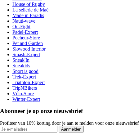
House of Rugby
La sellerie de Maé
Made in Paradis
Nauti-wave
On-Fight
Padel-Expert
Pecheur-Store
Pet and Garden
Slowood Interior
Smash-Expert
Sneak'In
Sneakids
Sport is good
Trek-Expert
Triathlon-Expert
TripNBikers
Vélo-Store
Winter-Expert
Abonneer je op onze nieuwsbrief
Profiteer van 10% korting door je aan te melden voor onze nieuwsbrief
Aanmelden