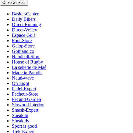
Onze winkels
Basket-Center
Daily Bikers
Direct Running
Direct-Volley
Espace Golf
Foot-Store
Galop-Store
Golf and co
Handball-Store
House of Rugby
La sellerie de Maé
Made in Paradis
Nauti-wave
On-Fight
Padel-Expert
Pecheur-Store
Pet and Garden
Slowood Interior
Smash-Expert
Sneak'In
Sneakids
Sport is good
Trek-Expert