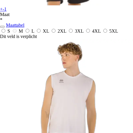
+-1
Maat
*
Maattabel
S
M
L
XL
2XL
3XL
4XL
5XL
Dit veld is verplicht