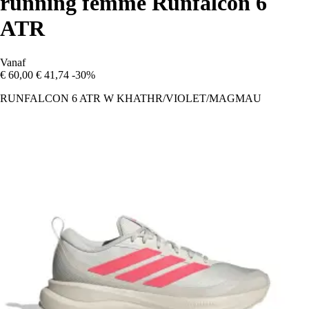
running femme Runfalcon 6
ATR
Vanaf
€ 60,00
€ 41,74
-30%
RUNFALCON 6 ATR W KHATHR/VIOLET/MAGMAU