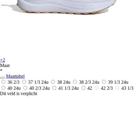
+2
Maat
*
Maattabel
36 2/3
37 1/3
24u
38
24u
38 2/3
24u
39 1/3
24u
40
24u
40 2/3
24u
41 1/3
24u
42
42 2/3
43 1/3
Dit veld is verplicht