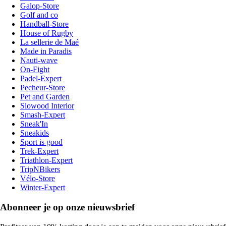
Galop-Store
Golf and co
Handball-Store
House of Rugby
La sellerie de Maé
Made in Paradis
Nauti-wave
On-Fight
Padel-Expert
Pecheur-Store
Pet and Garden
Slowood Interior
Smash-Expert
Sneak'In
Sneakids
Sport is good
Trek-Expert
Triathlon-Expert
TripNBikers
Vélo-Store
Winter-Expert
Abonneer je op onze nieuwsbrief