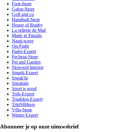
Foot-Store
Galop-Store
Golf and co
Handball-Store
House of Rugby
La sellerie de Maé
Made in Paradis
Nauti-wave
On-Fight
Padel-Expert
Pecheur-Store
Pet and Garden
Slowood Interior
Smash-Expert
Sneak'In
Sneakids
Sport is good
Trek-Expert
Triathlon-Expert
TripNBikers
Vélo-Store
Winter-Expert
Abonneer je op onze nieuwsbrief