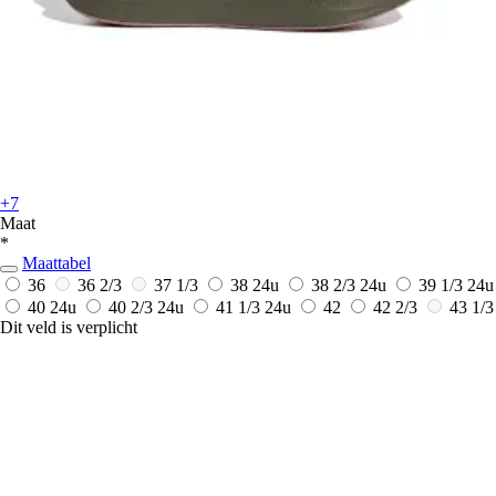
+7
Maat
*
Maattabel
36
36 2/3
37 1/3
38
24u
38 2/3
24u
39 1/3
24u
40
24u
40 2/3
24u
41 1/3
24u
42
42 2/3
43 1/3
Dit veld is verplicht