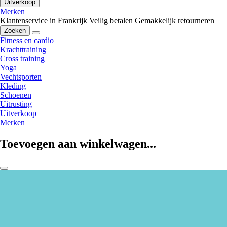
Uitverkoop
Merken
Klantenservice in Frankrijk
Veilig betalen
Gemakkelijk retourneren
Zoeken
Fitness en cardio
Krachttraining
Cross training
Yoga
Vechtsporten
Kleding
Schoenen
Uitrusting
Uitverkoop
Merken
Toevoegen aan winkelwagen...