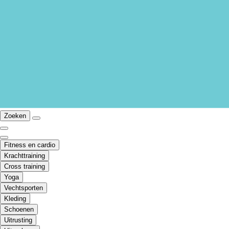
Zoeken
Fitness en cardio
Krachttraining
Cross training
Yoga
Vechtsporten
Kleding
Schoenen
Uitrusting