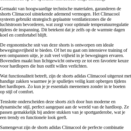
Gemaakt van hoogwaardige technische materialen, garanderen de
shorts Climacool uitstekende ademend vermogen. Het Climacool
systeem gebruikt strategisch geplaatste ventilatiezones die de
luchtstroom bevorderen, wat zorgt voor optimale temperatuurregulatie
tijdens de inspanning. Dit betekent dat je zelfs op de warmste dagen
koel en comfortabel blijft.
De ergonomische snit van deze shorts is ontworpen om ideale
bewegingsvrijheid te bieden. Of het nu gaat om intensieve training of
een ontspannen uitje, je zult veel vrijheid in je bewegingen ervaren.
Bovendien maakt hun lichtgewicht ontwerp ze tot een favoriete keuze
voor hardlopers die hun outfit willen verlichten.
Wat functionaliteit betreft, zijn de shorts adidas Climacool uitgerust met
handige zakken waarmee je je spulletjes veilig kunt opbergen tijdens
het hardlopen. Zo kun je je essentials meenemen zonder in te boeten
op stijl of comfort.
Tenslotte onderscheiden deze shorts zich door hun moderne en
dynamische stijl, perfect aangepast aan de wereld van de hardloop. Ze
passen gemakkelijk bij andere stukken van je sportgarderobe, wat je
een trendy en functionele look geeft.
Samengevat zijn de shorts adidas Climacool de perfecte combinatie