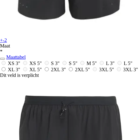
+-2
Maat
*
Maattabel
XS 3"
XS 5"
S 3"
S 5"
M 5"
L 3"
L 5"
XL 3"
XL 5"
2XL 3"
2XL 5"
3XL 5"
3XL 3"
Dit veld is verplicht