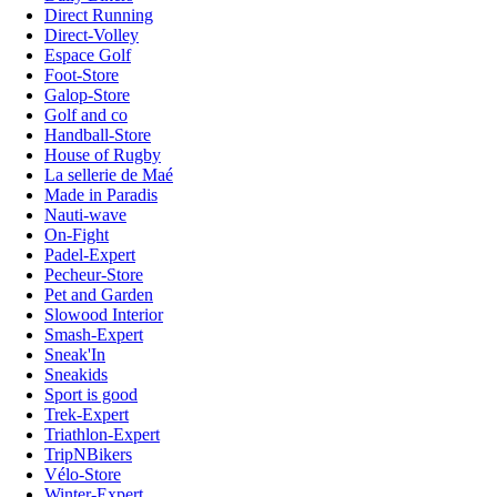
Direct Running
Direct-Volley
Espace Golf
Foot-Store
Galop-Store
Golf and co
Handball-Store
House of Rugby
La sellerie de Maé
Made in Paradis
Nauti-wave
On-Fight
Padel-Expert
Pecheur-Store
Pet and Garden
Slowood Interior
Smash-Expert
Sneak'In
Sneakids
Sport is good
Trek-Expert
Triathlon-Expert
TripNBikers
Vélo-Store
Winter-Expert