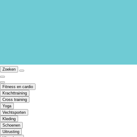
Zoeken
Fitness en cardio
Krachttraining
Cross training
Yoga
Vechtsporten
Kleding
Schoenen
Uitrusting