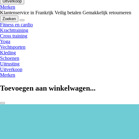
Uitverkoop
Merken
Klantenservice in Frankrijk
Veilig betalen
Gemakkelijk retourneren
Zoeken
Fitness en cardio
Krachttraining
Cross training
Yoga
Vechtsporten
Kleding
Schoenen
Uitrusting
Uitverkoop
Merken
Toevoegen aan winkelwagen...