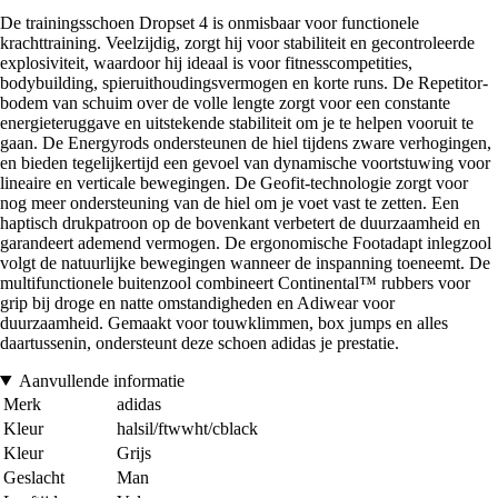
De trainingsschoen Dropset 4 is onmisbaar voor functionele
krachttraining. Veelzijdig, zorgt hij voor stabiliteit en gecontroleerde
explosiviteit, waardoor hij ideaal is voor fitnesscompetities,
bodybuilding, spieruithoudingsvermogen en korte runs. De Repetitor-
bodem van schuim over de volle lengte zorgt voor een constante
energieteruggave en uitstekende stabiliteit om je te helpen vooruit te
gaan. De Energyrods ondersteunen de hiel tijdens zware verhogingen,
en bieden tegelijkertijd een gevoel van dynamische voortstuwing voor
lineaire en verticale bewegingen. De Geofit-technologie zorgt voor
nog meer ondersteuning van de hiel om je voet vast te zetten. Een
haptisch drukpatroon op de bovenkant verbetert de duurzaamheid en
garandeert ademend vermogen. De ergonomische Footadapt inlegzool
volgt de natuurlijke bewegingen wanneer de inspanning toeneemt. De
multifunctionele buitenzool combineert Continental™ rubbers voor
grip bij droge en natte omstandigheden en Adiwear voor
duurzaamheid. Gemaakt voor touwklimmen, box jumps en alles
daartussenin, ondersteunt deze schoen adidas je prestatie.
Aanvullende informatie
Merk
adidas
Kleur
halsil/ftwwht/cblack
Kleur
Grijs
Geslacht
Man