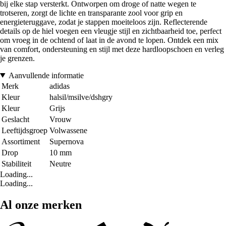
bij elke stap versterkt. Ontworpen om droge of natte wegen te
trotseren, zorgt de lichte en transparante zool voor grip en
energieteruggave, zodat je stappen moeiteloos zijn. Reflecterende
details op de hiel voegen een vleugje stijl en zichtbaarheid toe, perfect
om vroeg in de ochtend of laat in de avond te lopen. Ontdek een mix
van comfort, ondersteuning en stijl met deze hardloopschoen en verleg
je grenzen.
Aanvullende informatie
Merk
adidas
Kleur
halsil/msilve/dshgry
Kleur
Grijs
Geslacht
Vrouw
Leeftijdsgroep
Volwassene
Assortiment
Supernova
Drop
10 mm
Stabiliteit
Neutre
Loading...
Loading...
Al onze merken