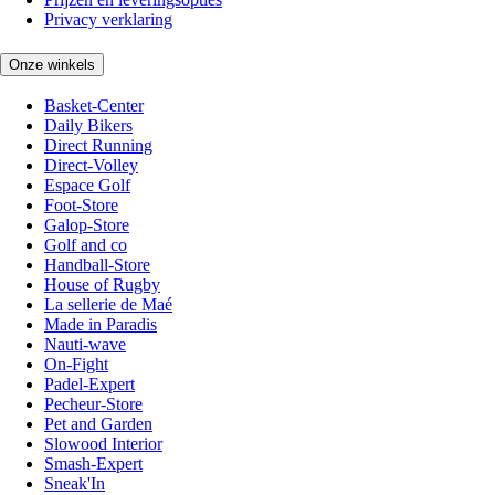
Privacy verklaring
Onze winkels
Basket-Center
Daily Bikers
Direct Running
Direct-Volley
Espace Golf
Foot-Store
Galop-Store
Golf and co
Handball-Store
House of Rugby
La sellerie de Maé
Made in Paradis
Nauti-wave
On-Fight
Padel-Expert
Pecheur-Store
Pet and Garden
Slowood Interior
Smash-Expert
Sneak'In