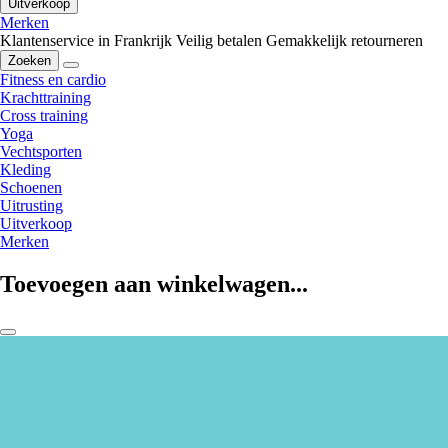
Uitverkoop
Merken
Klantenservice in Frankrijk
Veilig betalen
Gemakkelijk retourneren
Zoeken
Fitness en cardio
Krachttraining
Cross training
Yoga
Vechtsporten
Kleding
Schoenen
Uitrusting
Uitverkoop
Merken
Toevoegen aan winkelwagen...