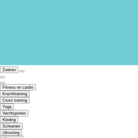
Zoeken
Fitness en cardio
Krachttraining
Cross training
Yoga
Vechtsporten
Kleding
Schoenen
Uitrusting