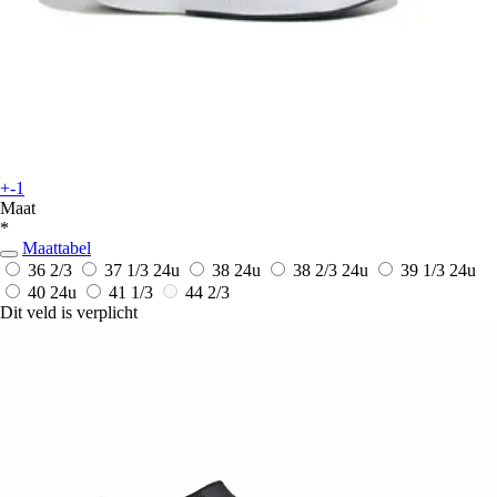
+-1
Maat
*
Maattabel
36 2/3
37 1/3
24u
38
24u
38 2/3
24u
39 1/3
24u
40
24u
41 1/3
44 2/3
Dit veld is verplicht