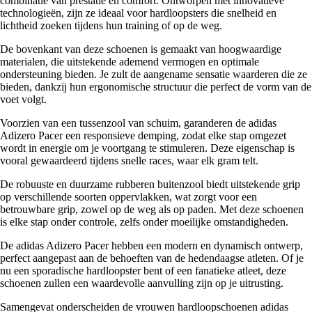
combinatie van prestatie en comfort. Ontworpen met innovatieve
technologieën, zijn ze ideaal voor hardloopsters die snelheid en
lichtheid zoeken tijdens hun training of op de weg.
De bovenkant van deze schoenen is gemaakt van hoogwaardige
materialen, die uitstekende ademend vermogen en optimale
ondersteuning bieden. Je zult de aangename sensatie waarderen die ze
bieden, dankzij hun ergonomische structuur die perfect de vorm van de
voet volgt.
Voorzien van een tussenzool van schuim, garanderen de adidas
Adizero Pacer een responsieve demping, zodat elke stap omgezet
wordt in energie om je voortgang te stimuleren. Deze eigenschap is
vooral gewaardeerd tijdens snelle races, waar elk gram telt.
De robuuste en duurzame rubberen buitenzool biedt uitstekende grip
op verschillende soorten oppervlakken, wat zorgt voor een
betrouwbare grip, zowel op de weg als op paden. Met deze schoenen
is elke stap onder controle, zelfs onder moeilijke omstandigheden.
De adidas Adizero Pacer hebben een modern en dynamisch ontwerp,
perfect aangepast aan de behoeften van de hedendaagse atleten. Of je
nu een sporadische hardloopster bent of een fanatieke atleet, deze
schoenen zullen een waardevolle aanvulling zijn op je uitrusting.
Samengevat onderscheiden de vrouwen hardloopschoenen adidas