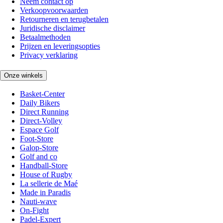
Neem contact op
Verkoopvoorwaarden
Retourneren en terugbetalen
Juridische disclaimer
Betaalmethoden
Prijzen en leveringsopties
Privacy verklaring
Onze winkels
Basket-Center
Daily Bikers
Direct Running
Direct-Volley
Espace Golf
Foot-Store
Galop-Store
Golf and co
Handball-Store
House of Rugby
La sellerie de Maé
Made in Paradis
Nauti-wave
On-Fight
Padel-Expert