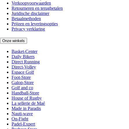
Verkoopvoorwaarden
Retourneren en terugbetalen
Juridische disclaimer
Betaalmethoden
Prijzen en leveringsopties
Privacy verklaring
Onze winkels
Basket-Center
Daily Bikers
Direct Running
Direct-Volley
Espace Golf
Foot-Store
Galop-Store
Golf and co
Handball-Store
House of Rugby
La sellerie de Maé
Made in Paradis
Nauti-wave
On-Fight
Padel-Expert