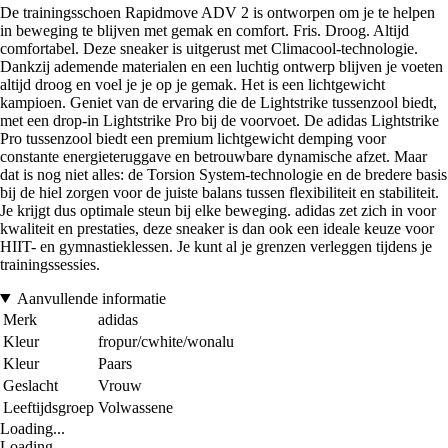
De trainingsschoen Rapidmove ADV 2 is ontworpen om je te helpen
in beweging te blijven met gemak en comfort. Fris. Droog. Altijd
comfortabel. Deze sneaker is uitgerust met Climacool-technologie.
Dankzij ademende materialen en een luchtig ontwerp blijven je voeten
altijd droog en voel je je op je gemak. Het is een lichtgewicht
kampioen. Geniet van de ervaring die de Lightstrike tussenzool biedt,
met een drop-in Lightstrike Pro bij de voorvoet. De adidas Lightstrike
Pro tussenzool biedt een premium lichtgewicht demping voor
constante energieteruggave en betrouwbare dynamische afzet. Maar
dat is nog niet alles: de Torsion System-technologie en de bredere basis
bij de hiel zorgen voor de juiste balans tussen flexibiliteit en stabiliteit.
Je krijgt dus optimale steun bij elke beweging. adidas zet zich in voor
kwaliteit en prestaties, deze sneaker is dan ook een ideale keuze voor
HIIT- en gymnastieklessen. Je kunt al je grenzen verleggen tijdens je
trainingssessies.
Aanvullende informatie
Merk
adidas
Kleur
fropur/cwhite/wonalu
Kleur
Paars
Geslacht
Vrouw
Leeftijdsgroep
Volwassene
Loading...
Loading...