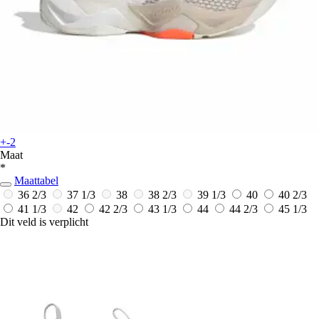
+-2
Maat
*
Maattabel
36 2/3
37 1/3
38
38 2/3
39 1/3
40
40 2/3
41 1/3
42
42 2/3
43 1/3
44
44 2/3
45 1/3
Dit veld is verplicht