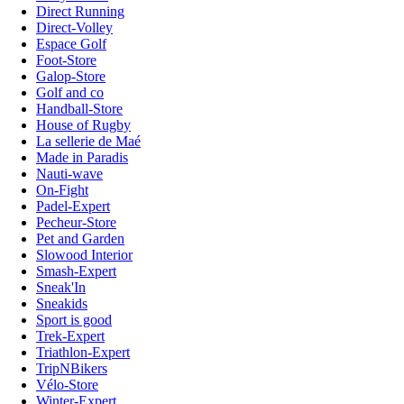
Direct Running
Direct-Volley
Espace Golf
Foot-Store
Galop-Store
Golf and co
Handball-Store
House of Rugby
La sellerie de Maé
Made in Paradis
Nauti-wave
On-Fight
Padel-Expert
Pecheur-Store
Pet and Garden
Slowood Interior
Smash-Expert
Sneak'In
Sneakids
Sport is good
Trek-Expert
Triathlon-Expert
TripNBikers
Vélo-Store
Winter-Expert