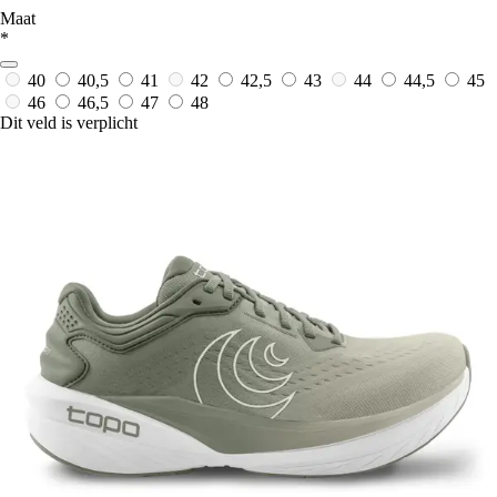
Maat
*
40
40,5
41
42
42,5
43
44
44,5
45
46
46,5
47
48
Dit veld is verplicht