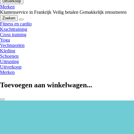
Uitverkoop
Merken
Klantenservice in Frankrijk
Veilig betalen
Gemakkelijk retourneren
Zoeken
Fitness en cardio
Krachttraining
Cross training
Yoga
Vechtsporten
Kleding
Schoenen
Uitrusting
Uitverkoop
Merken
Toevoegen aan winkelwagen...