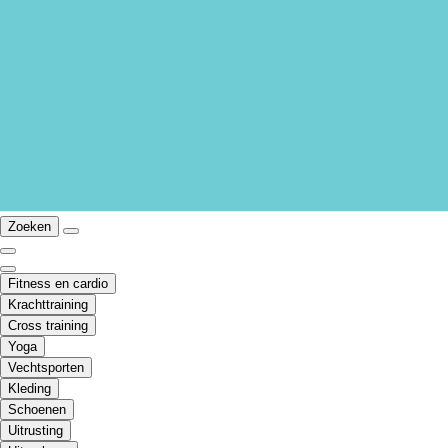
Zoeken
Fitness en cardio
Krachttraining
Cross training
Yoga
Vechtsporten
Kleding
Schoenen
Uitrusting