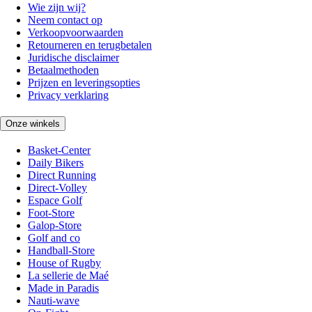
Wie zijn wij?
Neem contact op
Verkoopvoorwaarden
Retourneren en terugbetalen
Juridische disclaimer
Betaalmethoden
Prijzen en leveringsopties
Privacy verklaring
Onze winkels
Basket-Center
Daily Bikers
Direct Running
Direct-Volley
Espace Golf
Foot-Store
Galop-Store
Golf and co
Handball-Store
House of Rugby
La sellerie de Maé
Made in Paradis
Nauti-wave