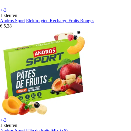
+-3
1 kleuren
Andros Sport
Elektrolyten Recharge Fruits Rouges
€ 5,28
+-3
1 kleuren
Andros Sport
Pâte de fruits Mix (x6)