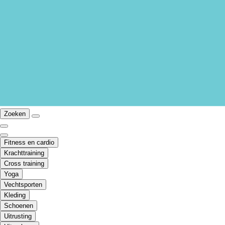
Zoeken
Fitness en cardio
Krachttraining
Cross training
Yoga
Vechtsporten
Kleding
Schoenen
Uitrusting