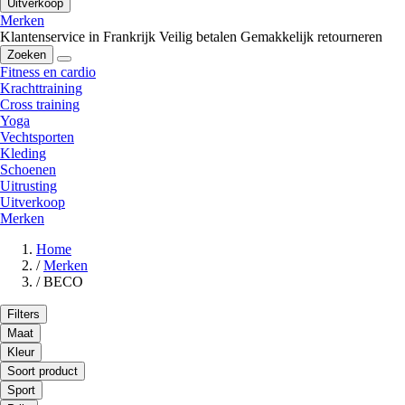
Uitverkoop
Merken
Klantenservice in Frankrijk
Veilig betalen
Gemakkelijk retourneren
Zoeken
Fitness en cardio
Krachttraining
Cross training
Yoga
Vechtsporten
Kleding
Schoenen
Uitrusting
Uitverkoop
Merken
Home
/
Merken
/
BECO
Filters
Maat
Kleur
Soort product
Sport