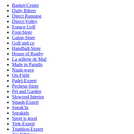
Basket-Center
Daily Bikers
Direct Running
Direct-Volley
Espace Golf
Foot-Store
Galop-Store
Golf and co
Handball-Store
House of Rugby
La sellerie de Maé
Made in Paradis
Nauti-wave
On-Fight
Padel-Expert
Pecheur-Store
Pet and Garden
Slowood Interior
Smash-Expert
Sneak'In
Sneakids
Sport is good
Trek-Expert
Triathlon-Expert