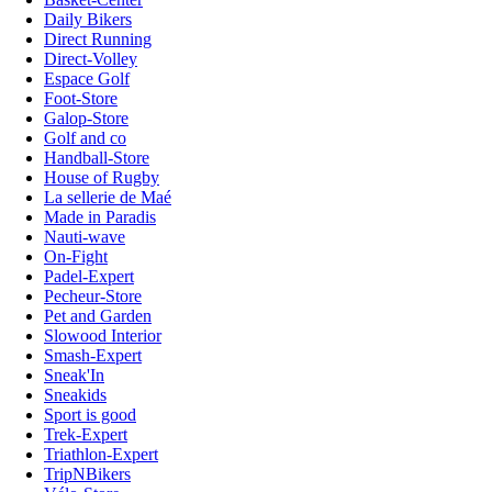
Daily Bikers
Direct Running
Direct-Volley
Espace Golf
Foot-Store
Galop-Store
Golf and co
Handball-Store
House of Rugby
La sellerie de Maé
Made in Paradis
Nauti-wave
On-Fight
Padel-Expert
Pecheur-Store
Pet and Garden
Slowood Interior
Smash-Expert
Sneak'In
Sneakids
Sport is good
Trek-Expert
Triathlon-Expert
TripNBikers