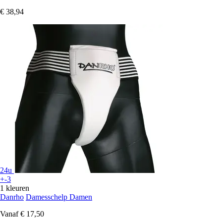
€ 38,94
24u
+-3
1 kleuren
Danrho
Damesschelp Damen
Vanaf
€ 17,50