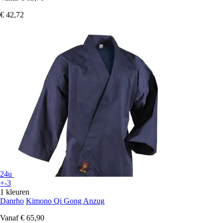
€ 42,72
24u
+-3
1 kleuren
Danrho
Kimono Qi Gong Anzug
Vanaf
€ 65,90