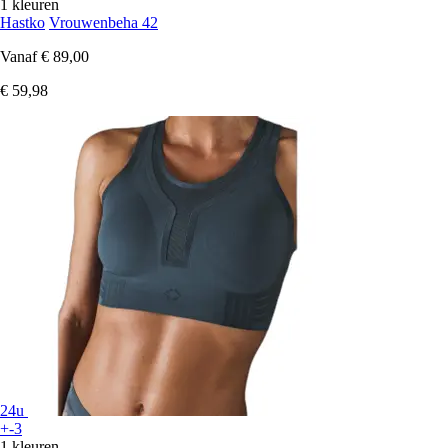
1 kleuren
Hastko
Vrouwenbeha 42
Vanaf
€ 89,00
€ 59,98
24u
+-3
1 kleuren