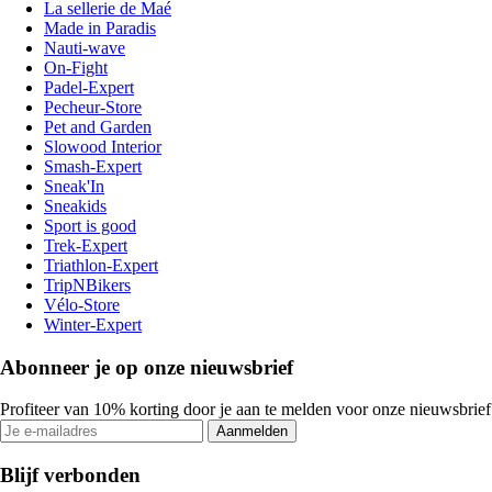
La sellerie de Maé
Made in Paradis
Nauti-wave
On-Fight
Padel-Expert
Pecheur-Store
Pet and Garden
Slowood Interior
Smash-Expert
Sneak'In
Sneakids
Sport is good
Trek-Expert
Triathlon-Expert
TripNBikers
Vélo-Store
Winter-Expert
Abonneer je op onze nieuwsbrief
Profiteer van 10% korting door je aan te melden voor onze nieuwsbrief
Aanmelden
Blijf verbonden