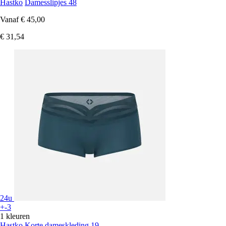
Hastko
Damesslipjes 48
Vanaf
€ 45,00
€ 31,54
24u
+-3
1 kleuren
Hastko
Korte dameskleding 19