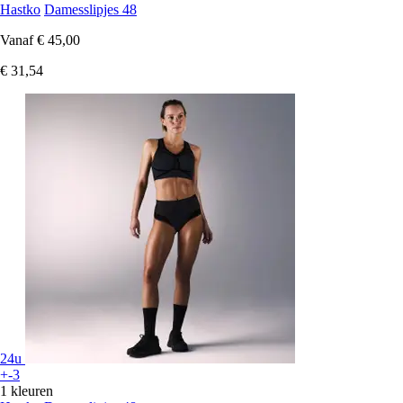
Hastko
Damesslipjes 48
Vanaf
€ 45,00
€ 31,54
24u
+-3
1 kleuren