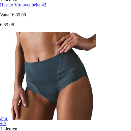
Hastko
Vrouwenbeha 42
Vanaf
€ 89,00
€ 59,98
24u
+-3
1 kleuren