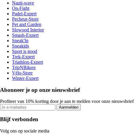
Nauti-wave
On-Fight
Padel-Expert
Pecheur-Store
Pet and Garden
Slowood Interior
Smash-Expert
Sneak'In
Sneakids
Sport is good
Trek-Expert
Triathlon-Expert
TripNBikers
Vélo-Store
Winter-Expert
Abonneer je op onze nieuwsbrief
Profiteer van 10% korting door je aan te melden voor onze nieuwsbrief
Aanmelden
Blijf verbonden
Volg ons op sociale media