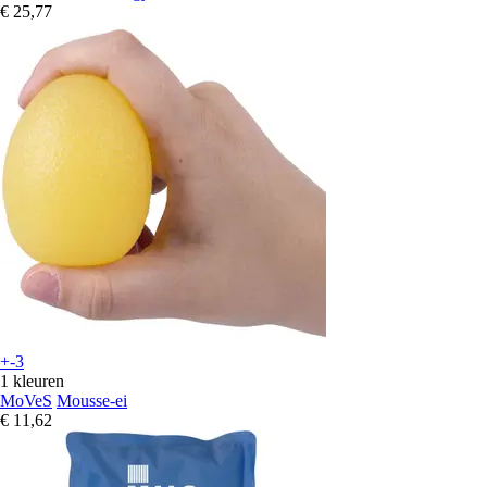
€ 25,77
+-3
1 kleuren
MoVeS
Mousse-ei
€ 11,62