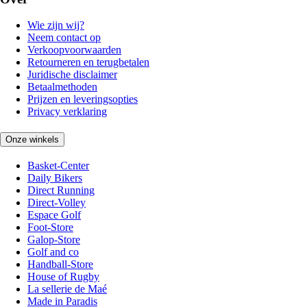
Wie zijn wij?
Neem contact op
Verkoopvoorwaarden
Retourneren en terugbetalen
Juridische disclaimer
Betaalmethoden
Prijzen en leveringsopties
Privacy verklaring
Onze winkels
Basket-Center
Daily Bikers
Direct Running
Direct-Volley
Espace Golf
Foot-Store
Galop-Store
Golf and co
Handball-Store
House of Rugby
La sellerie de Maé
Made in Paradis