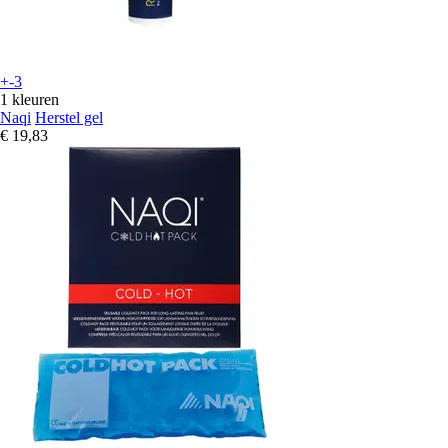
+-3
1 kleuren
Naqi
Herstel gel
€ 19,83