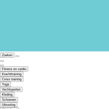
Zoeken
Fitness en cardio
Krachttraining
Cross training
Yoga
Vechtsporten
Kleding
Schoenen
Uitrusting