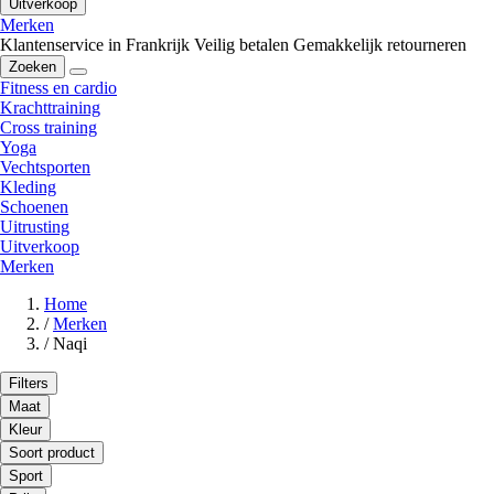
Uitverkoop
Merken
Klantenservice in Frankrijk
Veilig betalen
Gemakkelijk retourneren
Zoeken
Fitness en cardio
Krachttraining
Cross training
Yoga
Vechtsporten
Kleding
Schoenen
Uitrusting
Uitverkoop
Merken
Home
/
Merken
/
Naqi
Filters
Maat
Kleur
Soort product
Sport