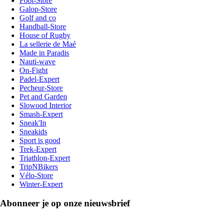
Foot-Store
Galop-Store
Golf and co
Handball-Store
House of Rugby
La sellerie de Maé
Made in Paradis
Nauti-wave
On-Fight
Padel-Expert
Pecheur-Store
Pet and Garden
Slowood Interior
Smash-Expert
Sneak'In
Sneakids
Sport is good
Trek-Expert
Triathlon-Expert
TripNBikers
Vélo-Store
Winter-Expert
Abonneer je op onze nieuwsbrief