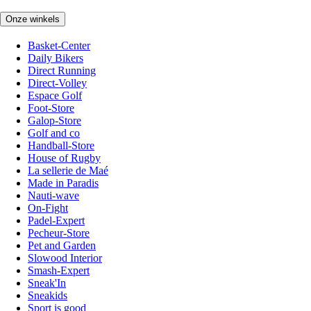
Onze winkels
Basket-Center
Daily Bikers
Direct Running
Direct-Volley
Espace Golf
Foot-Store
Galop-Store
Golf and co
Handball-Store
House of Rugby
La sellerie de Maé
Made in Paradis
Nauti-wave
On-Fight
Padel-Expert
Pecheur-Store
Pet and Garden
Slowood Interior
Smash-Expert
Sneak'In
Sneakids
Sport is good