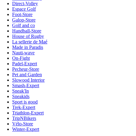
Direct-Volley
Espace Golf
Foot-Store
Galop-Store
Golf and co
Handball-Store
House of Rugby
La sellerie de Maé
Made in Paradis
Nauti-wave
On-Fight
Padel-Expert
Pecheur-Store
Pet and Garden
Slowood Interior
Smash-Expert
Sneak'In
Sneakids
Sport is good
Trek-Expert
Triathlon-Expert
TripNBikers
Vélo-Store
Winter-Expert