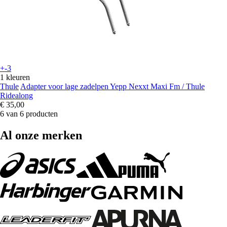
+-3
1 kleuren
Thule
Adapter voor lage zadelpen Yepp Nexxt Maxi Fm / Thule
Ridealong
€ 35,00
6 van 6 producten
Al onze merken