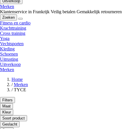
Uitverkoop
Merken
Klantenservice in Frankrijk
Veilig betalen
Gemakkelijk retourneren
Zoeken
Fitness en cardio
Krachttraining
Cross training
Yoga
Vechtsporten
Kleding
Schoenen
Uitrusting
Uitverkoop
Merken
Home
/
Merken
/
TYCE
Filters
Maat
Kleur
Soort product
Geslacht