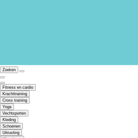
Zoeken
Fitness en cardio
Krachttraining
Cross training
Yoga
Vechtsporten
Kleding
Schoenen
Uitrusting