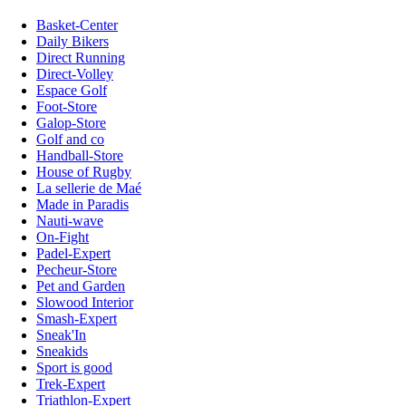
Basket-Center
Daily Bikers
Direct Running
Direct-Volley
Espace Golf
Foot-Store
Galop-Store
Golf and co
Handball-Store
House of Rugby
La sellerie de Maé
Made in Paradis
Nauti-wave
On-Fight
Padel-Expert
Pecheur-Store
Pet and Garden
Slowood Interior
Smash-Expert
Sneak'In
Sneakids
Sport is good
Trek-Expert
Triathlon-Expert