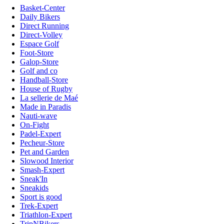
Basket-Center
Daily Bikers
Direct Running
Direct-Volley
Espace Golf
Foot-Store
Galop-Store
Golf and co
Handball-Store
House of Rugby
La sellerie de Maé
Made in Paradis
Nauti-wave
On-Fight
Padel-Expert
Pecheur-Store
Pet and Garden
Slowood Interior
Smash-Expert
Sneak'In
Sneakids
Sport is good
Trek-Expert
Triathlon-Expert
TripNBikers