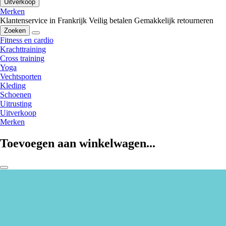
Uitverkoop
Merken
Klantenservice in Frankrijk
Veilig betalen
Gemakkelijk retourneren
Zoeken
Fitness en cardio
Krachttraining
Cross training
Yoga
Vechtsporten
Kleding
Schoenen
Uitrusting
Uitverkoop
Merken
Toevoegen aan winkelwagen...