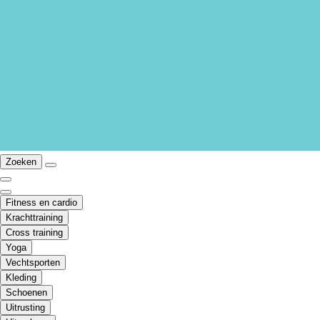
Zoeken
Fitness en cardio
Krachttraining
Cross training
Yoga
Vechtsporten
Kleding
Schoenen
Uitrusting