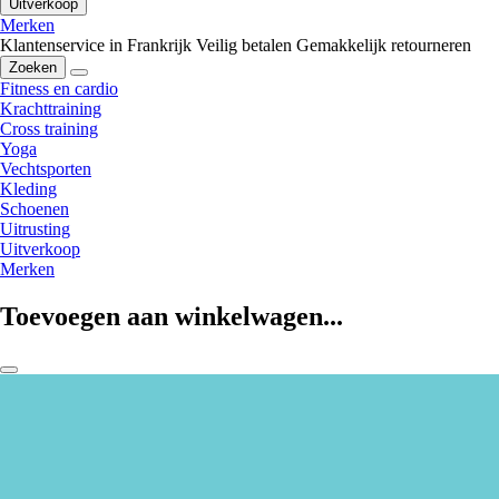
Uitverkoop
Merken
Klantenservice in Frankrijk
Veilig betalen
Gemakkelijk retourneren
Zoeken
Fitness en cardio
Krachttraining
Cross training
Yoga
Vechtsporten
Kleding
Schoenen
Uitrusting
Uitverkoop
Merken
Toevoegen aan winkelwagen...