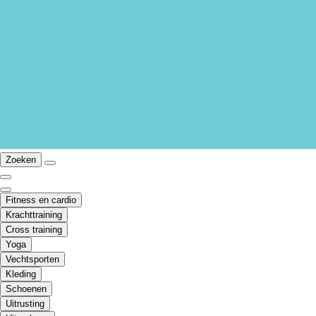
Zoeken
Fitness en cardio
Krachttraining
Cross training
Yoga
Vechtsporten
Kleding
Schoenen
Uitrusting