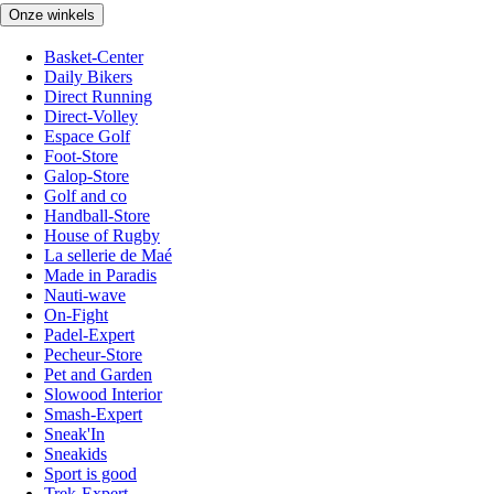
Onze winkels
Basket-Center
Daily Bikers
Direct Running
Direct-Volley
Espace Golf
Foot-Store
Galop-Store
Golf and co
Handball-Store
House of Rugby
La sellerie de Maé
Made in Paradis
Nauti-wave
On-Fight
Padel-Expert
Pecheur-Store
Pet and Garden
Slowood Interior
Smash-Expert
Sneak'In
Sneakids
Sport is good
Trek-Expert