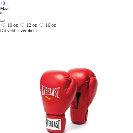
+0
Maat
*
10 oz
12 oz
16 oz
Dit veld is verplicht