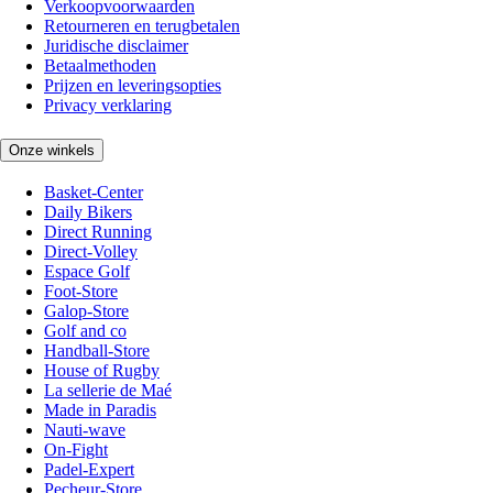
Verkoopvoorwaarden
Retourneren en terugbetalen
Juridische disclaimer
Betaalmethoden
Prijzen en leveringsopties
Privacy verklaring
Onze winkels
Basket-Center
Daily Bikers
Direct Running
Direct-Volley
Espace Golf
Foot-Store
Galop-Store
Golf and co
Handball-Store
House of Rugby
La sellerie de Maé
Made in Paradis
Nauti-wave
On-Fight
Padel-Expert
Pecheur-Store