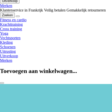
Uitverkoop
Merken
Klantenservice in Frankrijk
Veilig betalen
Gemakkelijk retourneren
Zoeken
Fitness en cardio
Krachttraining
Cross training
Yoga
Vechtsporten
Kleding
Schoenen
Uitrusting
Uitverkoop
Merken
Toevoegen aan winkelwagen...