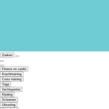
Zoeken
Fitness en cardio
Krachttraining
Cross training
Yoga
Vechtsporten
Kleding
Schoenen
Uitrusting